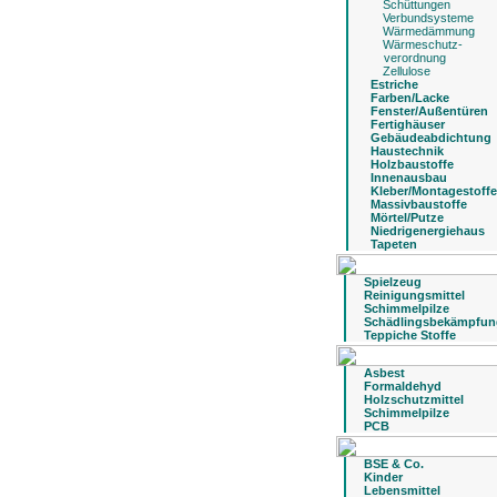
Schüttungen
Verbundsysteme
Wärmedämmung
Wärmeschutz-
verordnung
Zellulose
Estriche
Farben/Lacke
Fenster/Außentüren
Fertighäuser
Gebäudeabdichtung
Haustechnik
Holzbaustoffe
Innenausbau
Kleber/Montagestoffe
Massivbaustoffe
Mörtel/Putze
Niedrigenergiehaus
Tapeten
Spielzeug
Reinigungsmittel
Schimmelpilze
Schädlingsbekämpfun
Teppiche Stoffe
Asbest
Formaldehyd
Holzschutzmittel
Schimmelpilze
PCB
BSE & Co.
Kinder
Lebensmittel