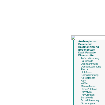
Ausbauplatten
Bauchemie
Baufinanzierung
Bodenbeläge
Dach/Fassade
Dämmstoffe
Außendämmung
Baumwolle
Dachdämmung
Deckendämmung
Flachs
Holzfasern
Kellerdämmung
Kokosfasern
Kork
k-Wert
Mineralfasern
Perlite/Blähton
Polystyrol
Polyurethan
Schafwolle
Schalldämmung
Schaumglas