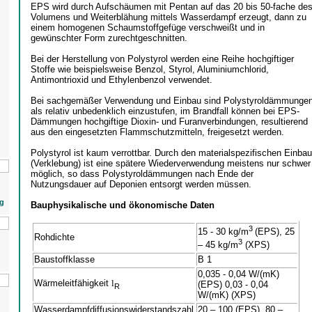
EPS wird durch Aufschäumen mit Pentan auf das 20 bis 50-fache de
Volumens und Weiterblähung mittels Wasserdampf erzeugt, dann zu
einem homogenen Schaumstoffgefüge verschweißt und in
gewünschter Form zurechtgeschnitten.
Bei der Herstellung von Polystyrol werden eine Reihe hochgiftiger
Stoffe wie beispielsweise Benzol, Styrol, Aluminiumchlorid,
Antimontrioxid und Ethylenbenzol verwendet.
Bei sachgemäßer Verwendung und Einbau sind Polystyroldämmunge
als relativ unbedenklich einzustufen, im Brandfall können bei EPS-
Dämmungen hochgiftige Dioxin- und Furanverbindungen, resultierend
aus den eingesetzten Flammschutzmitteln, freigesetzt werden.
Polystyrol ist kaum verrottbar. Durch den materialspezifischen Einbau
(Verklebung) ist eine spätere Wiederverwendung meistens nur schwer
möglich, so dass Polystyroldämmungen nach Ende der
Nutzungsdauer auf Deponien entsorgt werden müssen.
g
Bauphysikalische und ökonomische Daten
3
15 - 30 kg/m
(EPS), 25
Rohdichte
3
– 45 kg/m
(XPS)
Baustoffklasse
B 1
0,035 - 0,04 W/(mK)
Wärmeleitfähigkeit
l
(EPS) 0,03 - 0,04
R
W/(mK) (XPS)
Wasserdampfdiffusionswiderstandszahl
20 – 100 (EPS), 80 –