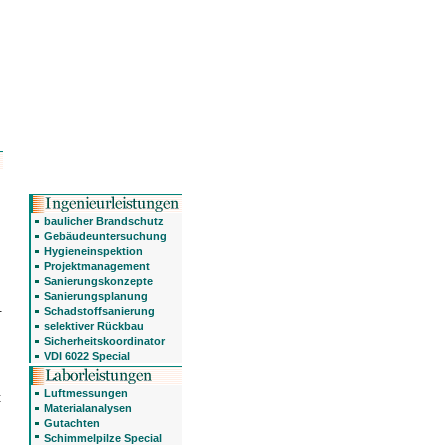
baulicher Brandschutz
Gebäudeuntersuchung
Hygieneinspektion
Projektmanagement
Sanierungskonzepte
Sanierungsplanung
.
Schadstoffsanierung
selektiver Rückbau
Sicherheitskoordinator
VDI 6022 Special
Luftmessungen
t
Materialanalysen
Gutachten
Schimmelpilze Special