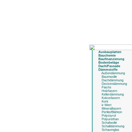
Ausbauplatten
Bauchemie
Baufinanzierung
Bodenbeläge
Dach/Fassade
Dämmstoffe
Außendämmung
Baumwolle
Dachdämmung
Deckendämmung
Flachs
Holzfasern
Kellerdämmung
Kokosfasern
Kork
k-Wert
Mineralfasern
Perlite/Blähton
Polystyrol
Polyurethan
Schafwolle
Schalldämmung
Schaumglas