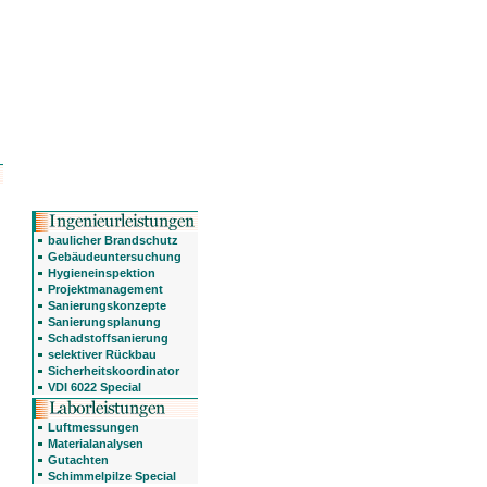
baulicher Brandschutz
Gebäudeuntersuchung
Hygieneinspektion
Projektmanagement
,
Sanierungskonzepte
Sanierungsplanung
Schadstoffsanierung
selektiver Rückbau
Sicherheitskoordinator
VDI 6022 Special
Luftmessungen
Materialanalysen
Gutachten
Schimmelpilze Special