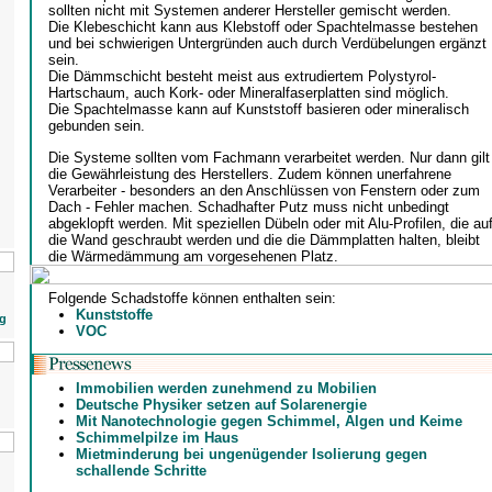
sollten nicht mit Systemen anderer Hersteller gemischt werden.
Die Klebeschicht kann aus Klebstoff oder Spachtelmasse bestehen
und bei schwierigen Untergründen auch durch Verdübelungen ergänzt
sein.
Die Dämmschicht besteht meist aus extrudiertem Polystyrol-
Hartschaum, auch Kork- oder Mineralfaserplatten sind möglich.
Die Spachtelmasse kann auf Kunststoff basieren oder mineralisch
gebunden sein.
Die Systeme sollten vom Fachmann verarbeitet werden. Nur dann gilt
die Gewährleistung des Herstellers. Zudem können unerfahrene
Verarbeiter - besonders an den Anschlüssen von Fenstern oder zum
Dach - Fehler machen. Schadhafter Putz muss nicht unbedingt
abgeklopft werden. Mit speziellen Dübeln oder mit Alu-Profilen, die au
die Wand geschraubt werden und die die Dämmplatten halten, bleibt
die Wärmedämmung am vorgesehenen Platz.
Folgende Schadstoffe können enthalten sein:
Kunststoffe
g
VOC
Immobilien werden zunehmend zu Mobilien
Deutsche Physiker setzen auf Solarenergie
Mit Nanotechnologie gegen Schimmel, Algen und Keime
Schimmelpilze im Haus
Mietminderung bei ungenügender Isolierung gegen
schallende Schritte