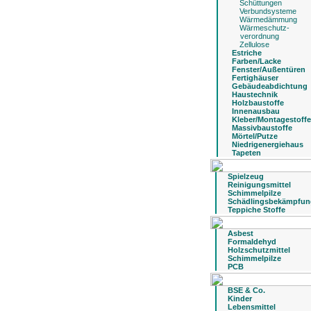
Schüttungen
Verbundsysteme
Wärmedämmung
Wärmeschutz-
verordnung
Zellulose
Estriche
Farben/Lacke
Fenster/Außentüren
Fertighäuser
Gebäudeabdichtung
Haustechnik
Holzbaustoffe
Innenausbau
Kleber/Montagestoffe
Massivbaustoffe
Mörtel/Putze
Niedrigenergiehaus
Tapeten
Spielzeug
Reinigungsmittel
Schimmelpilze
Schädlingsbekämpfun
Teppiche Stoffe
Asbest
Formaldehyd
Holzschutzmittel
Schimmelpilze
PCB
BSE & Co.
Kinder
Lebensmittel