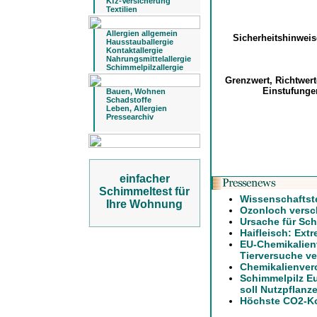
Kfz-Versicherung
Textilien
Allergien allgemein
Sicherheitshinwei
Hausstauballergie
Kontaktallergie
Nahrungsmittelallergie
Schimmelpilzallergie
Grenzwert, Richtwer
Einstufung
Bauen, Wohnen
Schadstoffe
Leben, Allergien
Pressearchiv
einfacher
Schimmeltest für
Wissenschaftst
Ihre Wohnung
Ozonloch versch
Ursache für Sch
Haifleisch: Ext
EU-Chemikalien
Tierversuche ve
Chemikalienver
Schimmelpilz E
soll Nutzpflanz
Höchste CO2-Ko