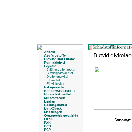
Asbest
Butyldiglykolac
Azofarbstoffe
Dioxine und Furane
Formaldehyd
Glykole
2-Ethoxyethylacetat
Butyldiglykolacetat
Diethylenglykol
Ethandiol
Ethyldiglykol
halogenierte
Kohlenwasserstoffe
Holzschutzmittel
Mineralfasern
Lindan
Lösungsmittel
Luft-Check
Messungen
Organochlorpestizide
Ozon
Synony
PAK
PCB
PCP