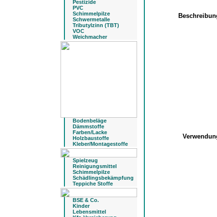
Pestizide
PVC
Schimmelpilze
Beschreibu
Schwermetalle
Tributylzinn (TBT)
VOC
Weichmacher
Bodenbeläge
Dämmstoffe
Farben/Lacke
Verwendu
Holzbaustoffe
Kleber/Montagestoffe
Spielzeug
Reinigungsmittel
Schimmelpilze
Schädlingsbekämpfung
Teppiche Stoffe
BSE & Co.
Kinder
Lebensmittel