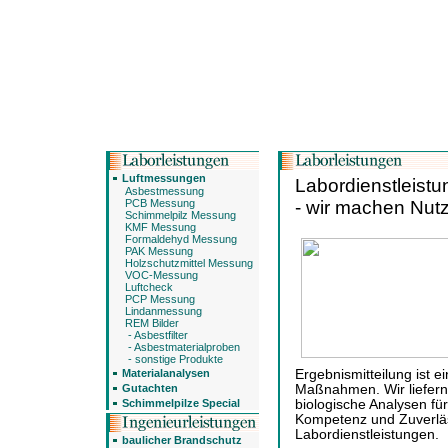
Luftmessungen
Labordienstleist
Asbestmessung
PCB Messung
- wir machen Nut
Schimmelpilz Messung
KMF Messung
Formaldehyd Messung
PAK Messung
Holzschutzmittel Messung
VOC-Messung
Luftcheck
PCP Messung
Lindanmessung
REM Bilder
- Asbestfilter
- Asbestmaterialproben
- sonstige Produkte
Materialanalysen
Ergebnismitteilung ist e
Gutachten
Maßnahmen. Wir liefern
Schimmelpilze Special
biologische Analysen f
Kompetenz und Zuverläss
Labordienstleistungen.
baulicher Brandschutz