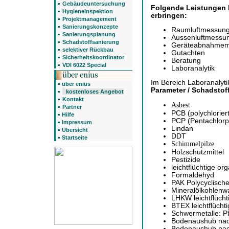
Gebäudeuntersuchung
Folgende Leistungen 
Hygieneinspektion
erbringen:
Projektmanagement
Sanierungskonzepte
Raumluftmessun
Sanierungsplanung
Aussenluftmessu
Schadstoffsanierung
Geräteabnahme
selektiver Rückbau
Gutachten
Sicherheitskoordinator
Beratung
VDI 6022 Special
Laboranalytik
Im Bereich Laboranalyti
über enius
Parameter / Schadstof
kostenloses Angebot
Kontakt
Asbest
Partner
PCB (polychlorier
Hilfe
PCP (Pentachlorp
Impressum
Lindan
Übersicht
DDT
Startseite
Schimmelpilze
Holzschutzmittel
Pestizide
leichtflüchtige 
Formaldehyd
PAK Polycyclisch
Mineralölkohlenw
LHKW leichtflücht
BTEX leichtflücht
Schwermetalle: Pb
Bodenaushub na
Bodenaushub nach