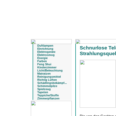
Duftlampen
Schnurlose Te
Einrichtung
Elektrogeräte
Strahlungsquel
Elektrosmog
Energie
Farben
Feng Shui
Kinderzimmer
Licht/Beleuchtung
Matratzen
Reinigungsmittel
Richtig Lüften
Schädlingsbekämpf...
Schimmelpilze
Spielzeug
Tapeten
Teppiche/Stoffe
Zimmerpflanzen