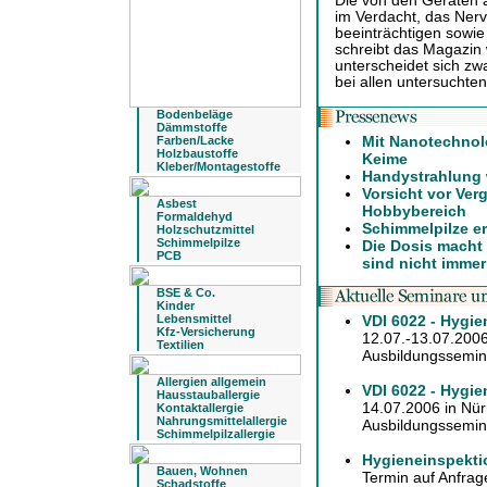
Die von den Geräten 
im Verdacht, das Ne
beeinträchtigen sowie
schreibt das Magazin 
unterscheidet sich zw
bei allen untersucht
Bodenbeläge
Dämmstoffe
Mit Nanotechnol
Farben/Lacke
Holzbaustoffe
Keime
Kleber/Montagestoffe
Handystrahlung 
Vorsicht vor Ver
Asbest
Hobbybereich
Formaldehyd
Schimmelpilze 
Holzschutzmittel
Schimmelpilze
Die Dosis macht 
PCB
sind nicht imme
BSE & Co.
Kinder
Lebensmittel
VDI 6022 - Hygie
Kfz-Versicherung
12.07.-13.07.2006
Textilien
Ausbildungssemina
Allergien allgemein
VDI 6022 - Hygi
Hausstauballergie
14.07.2006 in Nü
Kontaktallergie
Nahrungsmittelallergie
Ausbildungssemina
Schimmelpilzallergie
Hygieneinspekti
Bauen, Wohnen
Termin auf Anfrag
Schadstoffe