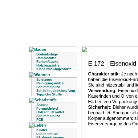
Bodenbeläge
Dämmstoffe
Farben/Lacke
E 172 - Eisenoxid
Holzbaustoffe
Kleber/Montagestoffe
Charakteristik:
Je nach
haben die Eisenoxid-Farb
Spielzeug
Reinigungsmittel
Sie sind hitzestabil und l
Schimmelpilze
Verwendung:
Eisenoxid
Schädlingsbekämpfung
Teppiche Stoffe
Käserinden und Oliven e
Färben von Verpackungsm
Asbest
Sicherheit:
Bisher wurd
Formaldehyd
beobachtet. Anorganisc
Holzschutzmittel
Schimmelpilze
Körper aufgenommen; sie
PCB
Eisenversorgung des Or
Kinder
Lebensmittel
Kfz-Versicherung