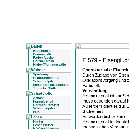
Bodenbeläge
Dämmstoffe
Farben/Lacke
E 579 - Eisengluc
Holzbaustoffe
Kleber/Montagestoffe
Charakteristik:
Eisenglu
Spielzeug
Durch Zugabe von Eisen
Reinigungsmittel
Oxidationsvorgang und zu
Schimmelpilze
Schädlingsbekämpfung
Farbstoff.
Teppiche Stoffe
Verwendung
Eisengluconat ist zur S
Asbest
muss gesondert darauf h
Formaldehyd
Holzschutzmittel
Außerdem dient es zur E
Schimmelpilze
Sicherheit
PCB
Es wurden bisher keine
Eisengluconat festgestel
Kinder
Lebensmittel
menschlichen Verdauung
Kfz-Versicherung