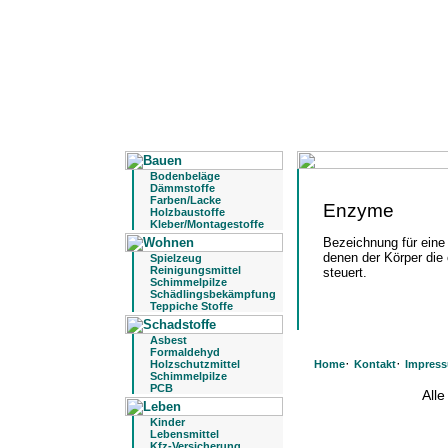
Bodenbeläge
Dämmstoffe
Farben/Lacke
Enzyme
Holzbaustoffe
Kleber/Montagestoffe
Bezeichnung für eine
denen der Körper di
Spielzeug
Reinigungsmittel
steuert.
Schimmelpilze
Schädlingsbekämpfung
Teppiche Stoffe
Asbest
Formaldehyd
·
·
Holzschutzmittel
Home
Kontakt
Impres
Schimmelpilze
PCB
All
Kinder
Lebensmittel
Kfz-Versicherung