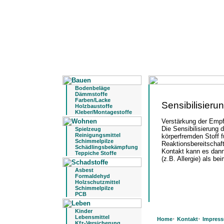
Bodenbeläge
Dämmstoffe
Farben/Lacke
Sensibilisieru
Holzbaustoffe
Kleber/Montagestoffe
Verstärkung der Empf
Die Sensibilisierung
Spielzeug
Reinigungsmittel
körperfremden Stoff f
Schimmelpilze
Reaktionsbereitschaf
Schädlingsbekämpfung
Kontakt kann es dann 
Teppiche Stoffe
(z.B. Allergie) als b
Asbest
Formaldehyd
Holzschutzmittel
Schimmelpilze
PCB
Kinder
Lebensmittel
·
·
Home
Kontakt
Impres
Kfz-Versicherung