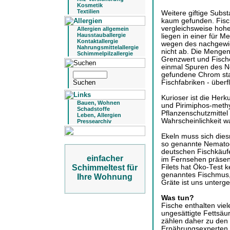
Kosmetik
Textilien
Weitere giftige Subs
kaum gefunden. Fisc
vergleichsweise hohe
Allergien allgemein
Hausstauballergie
liegen in einer für 
Kontaktallergie
wegen des nachgewie
Nahrungsmittelallergie
nicht ab. Die Mengen
Schimmelpilzallergie
Grenzwert und Fisc
einmal Spuren des Ne
gefundene Chrom st
Fischfabriken - überf
Kurioser ist die Herk
Bauen, Wohnen
und Pirimiphos-meth
Schadstoffe
Pflanzenschutzmittel
Leben, Allergien
Wahrscheinlichkeit wa
Pressearchiv
Ekeln muss sich die
so genannte Nematod
deutschen Fischkäufe
einfacher
im Fernsehen präsen
Schimmeltest für
Filets hat Öko-Test 
genanntes Fischmus, 
Ihre Wohnung
Gräte ist uns unter
Was tun?
Fische enthalten viel
ungesättigte Fettsäu
zählen daher zu den 
Ernährungsexperten 