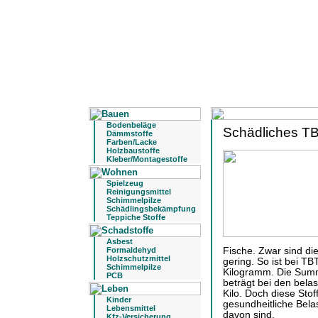
Bodenbeläge
Schädliches TB
Dämmstoffe
Farben/Lacke
Holzbaustoffe
Kleber/Montagestoffe
Spielzeug
Reinigungsmittel
Schimmelpilze
Schädlingsbekämpfung
Teppiche Stoffe
Asbest
Formaldehyd
Fische. Zwar sind d
Holzschutzmittel
gering. So ist bei T
Schimmelpilze
Kilogramm. Die Summ
PCB
beträgt bei den bela
Kilo. Doch diese Stof
Kinder
gesundheitliche Bela
Lebensmittel
davon sind.
Kfz-Versicherung