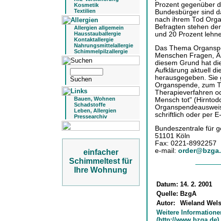
Prozent gegenüber d
Kosmetik
Textilien
Bundesbürger sind d
nach ihrem Tod Organ
Befragten stehen de
Allergien allgemein
und 20 Prozent lehn
Hausstauballergie
Kontaktallergie
Nahrungsmittelallergie
Das Thema Organspen
Schimmelpilzallergie
Menschen Fragen, Än
diesem Grund hat die
Aufklärung aktuell d
herausgegeben. Sie g
Organspende, zum Tr
Therapieverfahren od
Bauen, Wohnen
Mensch tot" (Hirntod
Schadstoffe
Organspendeausweise
Leben, Allergien
schriftlich oder per E
Pressearchiv
Bundeszentrale für g
51101 Köln
Fax: 0221-8992257
e-mail:
order@bzga
einfacher
Schimmeltest für
Ihre Wohnung
Datum:
14. 2. 2001
Quelle:
BzgA
Autor:
Wieland Wel
Weitere Informatione
(http://www.bzga.de)