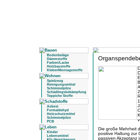
Bodenbeläge
Organspendeber
Dämmstoffe
Farben/Lacke
Holzbaustoffe
D
Kleber/Montagestoffe
D
E
Spielzeug
B
Reinigungsmittel
A
Schimmelpilze
2
Schädlingsbekämpfung
Teppiche Stoffe
R
1
J
Asbest
Formaldehyd
O
Holzschutzmittel
K
Schimmelpilze
v
PCB
Die große Mehrheit d
Kinder
positive Haltung zur
Lebensmittel
passiven Akzeptanz is
Kfz-Versicherung