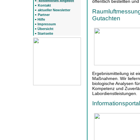
kostenloses Angebot
öffentlich bestellten un
Kontakt
Raumluftmessung
aktueller Newsletter
Partner
Gutachten
Hilfe
Impressum
Übersicht
Startseite
Ergebnismitteilung ist e
Maßnahmen. Wir liefern
biologische Analysen f
Kompetenz und Zuverläss
Labordienstleistungen.
Informationsporta