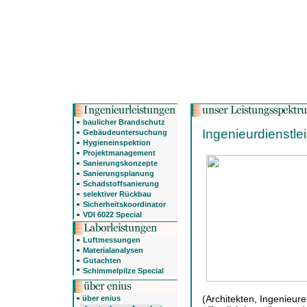
baulicher Brandschutz
Ingenieurdienstle
Gebäudeuntersuchung
Hygieneinspektion
Projektmanagement
Sanierungskonzepte
Sanierungsplanung
Schadstoffsanierung
selektiver Rückbau
Sicherheitskoordinator
VDI 6022 Special
Luftmessungen
Materialanalysen
Gutachten
Schimmelpilze Special
(Architekten, Ingenieure
über enius