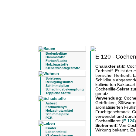
Bodenbeläge
E 120 - Cocheni
Dämmstoffe
Farben/Lacke
Holzbaustoffe
Charakteristik:
Coche
Kleber/Montagestoffe
Farbstoff. Er ist der
tierischer Herkunft:
Spielzeug
Schildlaus abgesonder
Reinigungsmittel
kultivierten Kaktusar
Schimmelpilze
Cochenille-Sekret zu
Schädlingsbekämpfung
Teppiche Stoffe
genutzt.
Verwendung:
Cochen
Getränken, Süßwaren
Asbest
Formaldehyd
aromatisierten Frühs
Holzschutzmittel
Fruchtgeschmack. Co
Schimmelpilze
verwendet und durch 
PCB
Cochenillerot (
E 124
)
Sicherheit:
Von Coch
Kinder
Wirkung bekannt. Es 
Lebensmittel
Kfz-Versicherung