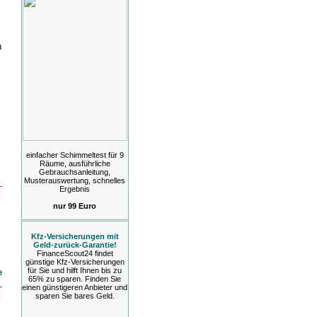
n
einfacher Schimmeltest für 9
Räume, ausführliche
Gebrauchsanleitung,
Musterauswertung, schnelles
Ergebnis
nur 99 Euro
Kfz-Versicherungen mit
Geld-zurück-Garantie!
FinanceScout24 findet
günstige Kfz-Versicherungen
für Sie und hilft Ihnen bis zu
e
65% zu sparen. Finden Sie
einen günstigeren Anbieter und
sparen Sie bares Geld.