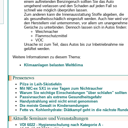
einem auftretenden Benzingeruch sollten Sie das Auto
umgehend verlassen und den Schaden auf jeden Fall so
schnell wie möglich überprüfen lassen.
Zum anderen kann die Innenausstattung Stoffe abgeben, die
als gesundheitsschädlich eingestuft werden. Auch hier wird vo
den Herstellern viel unternommen, vor allem um unangenehme
Gerüche zu unterbinden. Dennoch lassen sich in Autos finden:
Weichmacher
Flammschutzmittel
VOC
Ursache ist zum Teil, dass Autos bis zur Inbetriebnahme nie
gelüftet werden.
Weitere Informationen zu diesem Thema:
Klimaanlagen belasten Weltklima
Pilze in Leih-Skistiefeln
Mit NIC-ex SX1 in vier Tagen zum Nichtraucher
Warum Sie wichtige Einscheidungen "über schlafen" sollten
Passivrauchen als extreme Gesundheitsgefahr
Handystrahlung wird nicht ernst genommen
Die meiste Gewalt in Kindersendungen
Fette vs. Kohlenhydrate: Diätkampf geht in die nächste Rund
VDI 6022 - Hygieneschulung nach Kategorie A -