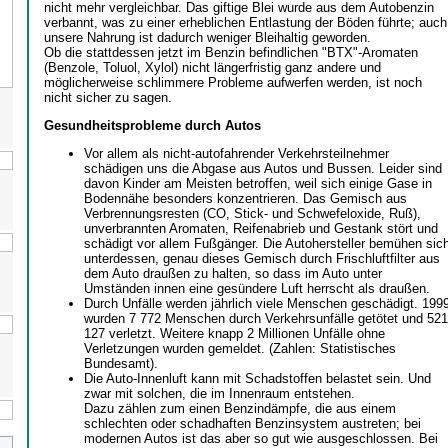
nicht mehr vergleichbar. Das giftige Blei wurde aus dem Autobenzin
verbannt, was zu einer erheblichen Entlastung der Böden führte; auch
unsere Nahrung ist dadurch weniger Bleihaltig geworden.
Ob die stattdessen jetzt im Benzin befindlichen "BTX"-Aromaten
(Benzole, Toluol, Xylol) nicht längerfristig ganz andere und
möglicherweise schlimmere Probleme aufwerfen werden, ist noch
nicht sicher zu sagen.
Gesundheitsprobleme durch Autos
Vor allem als nicht-autofahrender Verkehrsteilnehmer
schädigen uns die Abgase aus Autos und Bussen. Leider sind
davon Kinder am Meisten betroffen, weil sich einige Gase in
Bodennähe besonders konzentrieren. Das Gemisch aus
Verbrennungsresten (CO, Stick- und Schwefeloxide, Ruß),
unverbrannten Aromaten, Reifenabrieb und Gestank stört und
schädigt vor allem Fußgänger. Die Autohersteller bemühen sic
unterdessen, genau dieses Gemisch durch Frischluftfilter aus
dem Auto draußen zu halten, so dass im Auto unter
Umständen innen eine gesündere Luft herrscht als draußen.
Durch Unfälle werden jährlich viele Menschen geschädigt. 199
wurden 7 772 Menschen durch Verkehrsunfälle getötet und 521
127 verletzt. Weitere knapp 2 Millionen Unfälle ohne
Verletzungen wurden gemeldet. (Zahlen: Statistisches
Bundesamt).
Die Auto-Innenluft kann mit Schadstoffen belastet sein. Und
zwar mit solchen, die im Innenraum entstehen.
Dazu zählen zum einen Benzindämpfe, die aus einem
schlechten oder schadhaften Benzinsystem austreten; bei
modernen Autos ist das aber so gut wie ausgeschlossen. Bei