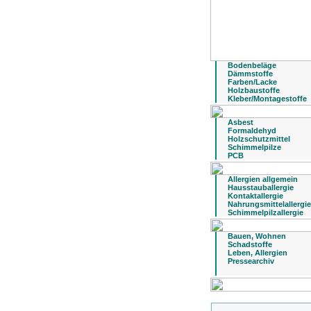
Bodenbeläge
Dämmstoffe
Farben/Lacke
Holzbaustoffe
Kleber/Montagestoffe
Asbest
Formaldehyd
Holzschutzmittel
Schimmelpilze
PCB
Allergien allgemein
Hausstauballergie
Kontaktallergie
Nahrungsmittelallergie
Schimmelpilzallergie
Bauen, Wohnen
Schadstoffe
Leben, Allergien
Pressearchiv