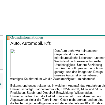
Auto, Automobil, Kfz
Das Auto steht wie kein anderer
Gegenstand für unsere
mitteleuropäische Lebensart, unsere
Wohlstand und unsere individuelle
Unabhängigkeit. Unsere Beziehung
zum Auto ist oft geradezu emotional
geprägt, und das Image und Design
unseres Autos ist oft ein ebenso
wichtiges Kaufkriterium wie die Zweckmäßigkeit - mindestens!
g
Bekannt und unbestreitbar ist, in welchem Ausmaß das Autofahren di
Umwelt schädigt: Flächenverbrauch, CO2-Ausstoß, NOx- und SOx-
Produktion, Staub- und Dieselruß-Entwicklung, Wildschäden,
Umweltschäden durch die Erdöl-Exploration etc.; vor allem bei den
Abgaswerten bleibt die Technik zum Glück nicht stehen, und so sind
die heute möglichen Abgaswerte mit denen der letzten 10 - 30 Jahre