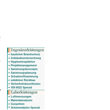
baulicher Brandschutz
Gebäudeuntersuchung
n
Hygieneinspektion
Projektmanagement
Sanierungskonzepte
Sanierungsplanung
Schadstoffsanierung
selektiver Rückbau
Sicherheitskoordinator
VDI 6022 Special
e
Luftmessungen
Materialanalysen
Gutachten
Schimmelpilze Special