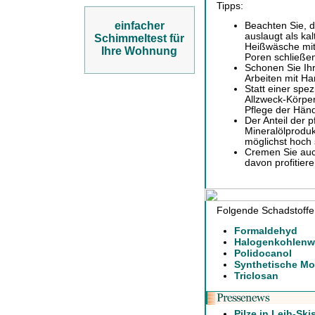
Tipps:
einfacher
Beachten Sie, 
auslaugt als ka
Schimmeltest für
Heißwäsche mit
Ihre Wohnung
Poren schließe
Schonen Sie Ih
Arbeiten mit H
Statt einer spe
Allzweck-Körper
Pflege der Hän
Der Anteil der p
Mineralölproduk
möglichst hoch 
Cremen Sie auch
davon profitiere
Folgende Schadstoffe
Formaldehyd
Halogenkohlenw
Polidocanol
Synthetische M
Triclosan
Pilze in Leih-Ski