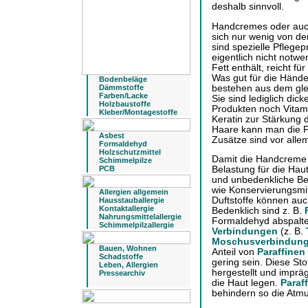
deshalb sinnvoll.
Handcremes oder auc
sich nur wenig von d
sind spezielle Pflege
eigentlich nicht notw
Fett enthält, reicht f
Was gut für die Hände 
Bodenbeläge
bestehen aus dem glei
Dämmstoffe
Farben/Lacke
Sie sind lediglich dic
Holzbaustoffe
Produkten noch Vitami
Kleber/Montagestoffe
Keratin zur Stärkung 
Haare kann man die F
Asbest
Zusätze sind vor alle
Formaldehyd
Holzschutzmittel
Damit die Handcreme p
Schimmelpilze
Belastung für die Haut 
PCB
und unbedenkliche Best
wie Konservierungsmit
Allergien allgemein
Duftstoffe können au
Hausstauballergie
Kontaktallergie
Bedenklich sind z. B.
Nahrungsmittelallergie
Formaldehyd abspalt
Schimmelpilzallergie
Verbindungen
(z. B.
Moschusverbindun
Bauen, Wohnen
Anteil von
Paraffinen
Schadstoffe
gering sein. Diese St
Leben, Allergien
hergestellt und impräg
Pressearchiv
die Haut legen.
Paraf
behindern so die Atm