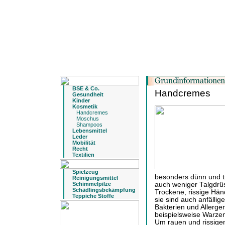
BSE & Co.
Handcremes
Gesundheit
Kinder
Kosmetik
Handcremes
Moschus
Shampoos
Lebensmittel
Leder
Mobilität
Recht
Textilien
Spielzeug
besonders dünn und tr
Reinigungsmittel
Schimmelpilze
auch weniger Talgdrüs
Schädlingsbekämpfung
Trockene, rissige Händ
Teppiche Stoffe
sie sind auch anfällig
Bakterien und Allergen
beispielsweise Warzen
Um rauen und rissige