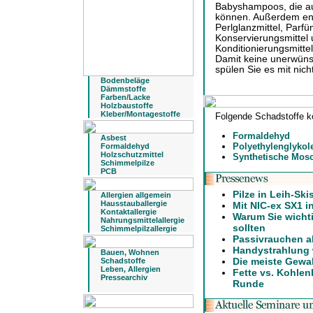
Babyshampoos, die a
können. Außerdem ent
Perlglanzmittel, Parf
Konservierungsmittel 
Konditionierungsmittel
Damit keine unerwüns
spülen Sie es mit nic
Bodenbeläge
Dämmstoffe
Farben/Lacke
Holzbaustoffe
Kleber/Montagestoffe
Folgende Schadstoffe k
Formaldehyd
Asbest
Polyethylenglykol
Formaldehyd
Holzschutzmittel
Synthetische Mos
Schimmelpilze
PCB
Pilze in Leih-Ski
Allergien allgemein
Hausstauballergie
Mit NIC-ex SX1 i
Kontaktallergie
Warum Sie wicht
Nahrungsmittelallergie
sollten
Schimmelpilzallergie
Passivrauchen a
Handystrahlung 
Bauen, Wohnen
Die meiste Gewa
Schadstoffe
Leben, Allergien
Fette vs. Kohlen
Pressearchiv
Runde