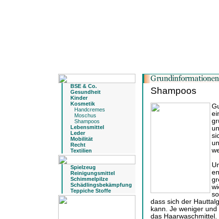
BSE & Co.
Shampoos
Gesundheit
Kinder
Kosmetik
Gu
Handcremes
ei
Moschus
gr
Shampoos
Lebensmittel
un
Leder
si
Mobilität
un
Recht
we
Textilien
Um
Spielzeug
en
Reinigungsmittel
Schimmelpilze
gr
Schädlingsbekämpfung
wi
Teppiche Stoffe
so
dass sich der Hauttal
kann. Je weniger und 
das Haarwaschmittel. 