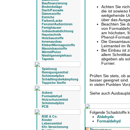
Baufinanzierung
Achten Sie nich
Bodenbeläge
Dach/Fassade
die ist sowieso 
Dämmstoffe
weitgehende Unt
Estriche
über das Ausga
Farben/Lacke
Beachten Sie da
Fenster/Außentüren
Fertighäuser
von Formaldehy
Gebäudeabdichtung
am höchsten, M
Haustechnik
Phenol-Formald
Holzbaustoffe
Die Gesamtausg
Innenausbau
Kleber/Montagestoffe
Leimanteil im W
Massivbaustoffe
Bei Einbau ist 
Mörtel/Putze
allem Schnittk
Niedrigenergiehaus
abgeben als sol
Tapeten
Furnier.
Spielzeug
Reinigungsmittel
Prüfen Sie stets, ob 
Schimmelpilze
Schädlingsbekämpfung
besser geeignet sind.
Teppiche Stoffe
in vielen Punkten Vor
Asbest
Siehe auch Ausbaupla
Formaldehyd
Holzschutzmittel
Schimmelpilze
PCB
Folgende Schadstoffe k
BSE & Co.
Aldehyde
Kinder
Formaldehyd
Lebensmittel
Kfz-Versicherung