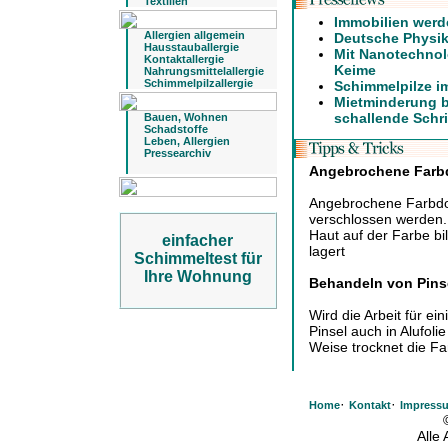
Textilien
Immobilien werd
Allergien allgemein
Deutsche Physike
Hausstauballergie
Mit Nanotechnol
Kontaktallergie
Keime
Nahrungsmittelallergie
Schimmelpilzallergie
Schimmelpilze i
Mietminderung b
schallende Schri
Bauen, Wohnen
Schadstoffe
Leben, Allergien
Pressearchiv
Angebrochene Farb
Angebrochene Farbdos
verschlossen werden. 
Haut auf der Farbe b
einfacher
lagert
Schimmeltest für
Ihre Wohnung
Behandeln von Pinse
Wird die Arbeit für e
Pinsel auch in Alufolie
Weise trocknet die Far
·
·
Home
Kontakt
Impress
Alle