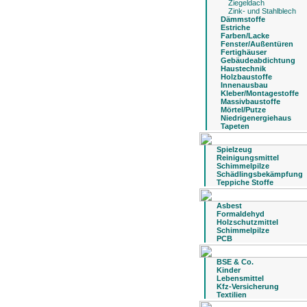
Ziegeldach
Zink- und Stahlblech
Dämmstoffe
Estriche
Farben/Lacke
Fenster/Außentüren
Fertighäuser
Gebäudeabdichtung
Haustechnik
Holzbaustoffe
Innenausbau
Kleber/Montagestoffe
Massivbaustoffe
Mörtel/Putze
Niedrigenergiehaus
Tapeten
Spielzeug
Reinigungsmittel
Schimmelpilze
Schädlingsbekämpfung
Teppiche Stoffe
Asbest
Formaldehyd
Holzschutzmittel
Schimmelpilze
PCB
BSE & Co.
Kinder
Lebensmittel
Kfz-Versicherung
Textilien