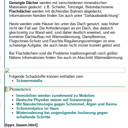
Geneigte Dächer
werden mit verschiedenen mineralischen
Materialien gedeckt: z.B. Schiefer, Tonziegel, Betondachsteine.
Flachdächer
werden mit dichtenden Bahnen abgedeckt;
Informationen hierüber finden Sie auch unter "Gebäudeabdichtung".
Heute werden viele Häuser bis unter das Dach genutzt, was früher
nicht der Fall war. Die Anforderungen an ein Dach, das dadurch
gleichzeitig zur Wand wird, sind daher deutlich erweitert, und ein
korrekter Dachaufbau mit Wärmedämmung, Dampfbremse,
Flugschnee-Schutz und Feuchte-Regulierungsvermögen ist eine
schwierige Aufgabe, die auch heute nicht immer korrekt gelöst wird.
Bei Flachdächern sind die Probleme traditionsgemäß noch größer.
Nähere Informationen finden Sie auch im Abschnitt Wärmedämmung.
Folgende Schadstoffe können enthalten sein:
Schwermetalle
Immobilien werden zunehmend zu Mobilien
Deutsche Physiker setzen auf Solarenergie
Mit Nanotechnologie gegen Schimmel, Algen und Keime
Schimmelpilze im Haus
Mietminderung bei ungenügender Isolierung gegen
schallende Schritte
[tipps_bauen.html]