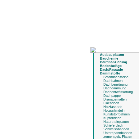
Ausbauplatten
Bauchemie
Baufinanzierung
Bodenbeläge
Dach/Fassade
Dämmstoffe
Betondachsteine
Dachbahnen
Dachbegrünung
Dachdämmung
Dachentwässerung
Dachpappe
Dränagematten
Flachdach
Holzfassade
Holzschindeln
Kunststoffbahnen
Kupferblech
Natursteinplatten
Schieferdach
Schweissbahnen
Unterspannbahnen
zementgeb. Platten