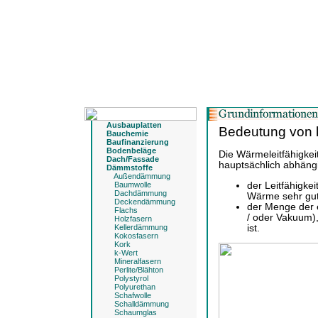
Ausbauplatten
Bedeutung von 
Bauchemie
Baufinanzierung
Bodenbeläge
Die Wärmeleitfähigkeit
Dach/Fassade
hauptsächlich abhäng
Dämmstoffe
Außendämmung
der Leitfähigkei
Baumwolle
Dachdämmung
Wärme sehr gut,
Deckendämmung
der Menge der 
Flachs
/ oder Vakuum),
Holzfasern
ist.
Kellerdämmung
Kokosfasern
Kork
k-Wert
Mineralfasern
Perlite/Blähton
Polystyrol
Polyurethan
Schafwolle
Schalldämmung
Schaumglas