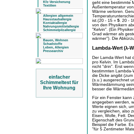
Kfz-Versicherung
geht eine bestimmte M
Textilien
Außentemperatur von 
Wärme verloren. Genau
Allergien allgemein
Temperaturunterschie
Hausstauballergie
ist.(20 - 15 =
5
. 20 - 
Kontaktallergie
von den Physikern abe
Nahrungsmittelallergie
"Kelvin". (Ein Physiker
Schimmelpilzallergie
Grad wärmer als geste
wärmer"). Die Abkürzu
Bauen, Wohnen
Schadstoffe
Lambda-Wert (λ-W
Leben, Allergien
Pressearchiv
Der Lamda-Wert hat d
pro Kelvin. Im Lambda
nicht "drin". Erst we
bestimmten Lambda-We
die Dicke angibt (zum
einfacher
(s.u.) ausgerechnet u
Schimmeltest für
Wärmedämmung sein wi
Ihre Wohnung
besser die Wärmedä
Für ein Fenster kann
angegeben werden, wei
Werte eignen sich, um
zu vergleichen, also 
Eisen, Wolle, Fett. D
Eigenschaft des Grund
Beispiel die Farbe. E
"für 5 Zentimeter Mat