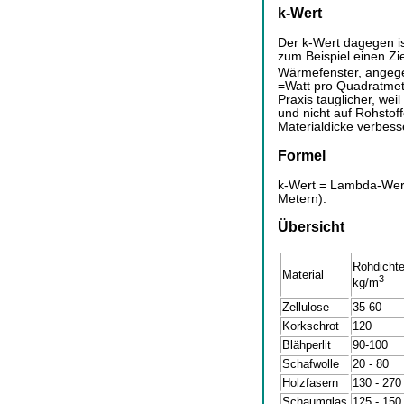
k-Wert
Der k-Wert dagegen ist
zum Beispiel einen Zi
Wärmefenster, angege
=Watt pro Quadratmeter
Praxis tauglicher, wei
und nicht auf Rohstof
Materialdicke verbess
Formel
k-Wert = Lambda-Wert 
Metern).
Übersicht
Rohdichte
Material
3
kg/m
Zellulose
35-60
Korkschrot
120
Blähperlit
90-100
Schafwolle
20 - 80
Holzfasern
130 - 270
Schaumglas
125 - 150