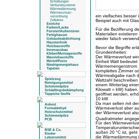
Schüttungen
Verbundsysteme
Wärmedämmung
Wärmeschutz-
ein vielfaches besser
verordnung
Zellulose
Beispiel auch mit Glas
Estriche
Farben/Lacke
Für die Bezifferung
Fenster/Außentüren
Materialien existiere
Fertighäuser
wieder falsch verwen
Gebäudeabdichtung
Haustechnik
Holzbaustoffe
Bevor die Begriffe er
Innenausbau
Grundeinheiten:
Kleber/Montagestoffe
Der Wärmeverlust wird
Massivbaustoffe
Mörtel/Putze
Einheit Watt bedeute
Niedrigenergiehaus
Wärmemengenstrom. Ei
Tapeten
komplettes Zimmer od
Wärmeabgabe nach dra
Spielzeug
Wattzahl beschreiben 
Reinigungsmittel
einem Wintertag eine
Schimmelpilze
Kilowatt = kW) haben
Schädlingsbekämpfung
geöffnet werden, erhö
Teppiche Stoffe
10 kW.
Da man selten mit de
Asbest
Wärmeverlust aber au
Formaldehyd
Holzschutzmittel
der Wärmeverlust also
Schimmelpilze
Quadratmeter angeg
PCB
Für den Wärmeverlust
Temperaturunterschie
BSE & Co.
außen 20 °C ist, geht
Kinder
die Wärmedämmung ist
Lebensmittel