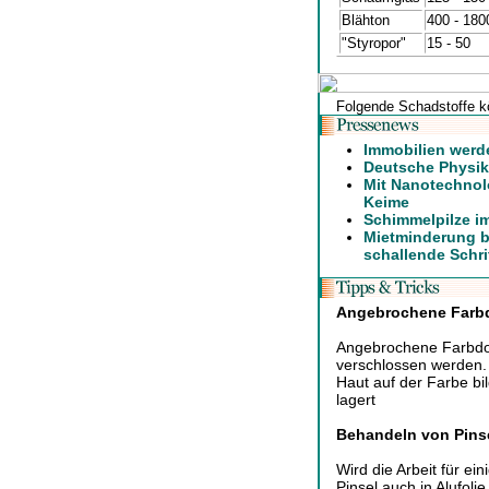
Blähton
400 - 180
"Styropor"
15 - 50
Folgende Schadstoffe k
Immobilien werd
Deutsche Physike
Mit Nanotechnol
Keime
Schimmelpilze i
Mietminderung b
schallende Schri
Angebrochene Farb
Angebrochene Farbdos
verschlossen werden. 
Haut auf der Farbe b
lagert
Behandeln von Pinse
Wird die Arbeit für e
Pinsel auch in Alufolie