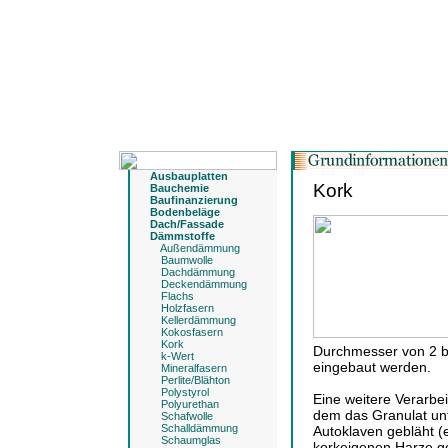
Ausbauplatten
Kork
Bauchemie
Baufinanzierung
Bodenbeläge
Dach/Fassade
Dämmstoffe
Außendämmung
Baumwolle
Dachdämmung
Deckendämmung
Flachs
Holzfasern
Kellerdämmung
Kokosfasern
Kork
Durchmesser von 2 bi
k-Wert
eingebaut werden.
Mineralfasern
Perlite/Blähton
Polystyrol
Eine weitere Verarbei
Polyurethan
dem das Granulat un
Schafwolle
Schalldämmung
Autoklaven gebläht (
Schaumglas
korkeigenen Harze g