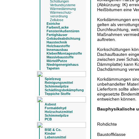
Schüttungen
(Abkürzung: IK) erre
Verbundsysteme
Wärmedämmung
Heißbitumen eine Ver
Wärmeschutz-
verordnung
Korkdämmungen errei
Zellulose
Estriche
gelten als verrottungs
Farben/Lacke
Durchfeuchtung, welc
Fenster/Außentüren
Maßnahmen vermieden 
Fertighäuser
Gebäudeabdichtung
auftreten.
Haustechnik
Holzbaustoffe
Korkschüttungen kö
Innenausbau
Kleber/Montagestoffe
Dachaufbauten einge
Massivbaustoffe
zwischen zwei Schal
Mörtel/Putze
Dämmplatte) kann Ko
Niedrigenergiehaus
Tapeten
Dachdämmung verwe
Korkdämmungen sind 
Spielzeug
Reinigungsmittel
unbehandelter Materi
Schimmelpilze
Lieferform sollte all
Schädlingsbekämpfung
eingesetzte Bindemi
Teppiche Stoffe
entweichen können.
Asbest
Formaldehyd
Bauphysikalische 
Holzschutzmittel
Schimmelpilze
PCB
Rohdichte
BSE & Co.
Kinder
Baustoffklasse
Lebensmittel