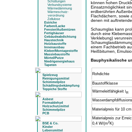
Schüttungen
können hohen Druckbe
Verbundsysteme
Einsatzmöglichkeit s
Wärmedämmung
erdberührten Außenb
Wärmeschutz-
verordnung
Flachdächern, sowie 
Zellulose
denen mit auftretender
Estriche
Farben/Lacke
Schaumglas kann probl
Fenster/Außentüren
Fertighäuser
durch eine Klebemasse
Gebäudeabdichtung
Verklebung) verunreini
Haustechnik
Schaumglasdämmungen i
Holzbaustoffe
einem Fachbetrieb au
Innenausbau
Kleber/Montagestoffe
Heißbitumen, Emulsio
Massivbaustoffe
Mörtel/Putze
Bauphysikalische u
Niedrigenergiehaus
Tapeten
Rohdichte
Spielzeug
Reinigungsmittel
Schimmelpilze
Baustoffklasse
Schädlingsbekämpfung
Teppiche Stoffe
Wärmeleitfähigkeit
l
R
Asbest
Wasserdampfdiffusion
Formaldehyd
Holzschutzmittel
Materialpreis für 10 cm
Schimmelpilze
PCB
Materialpreis zur Erre
2
0,4 W/(m
K)
BSE & Co.
Kinder
Lebensmittel