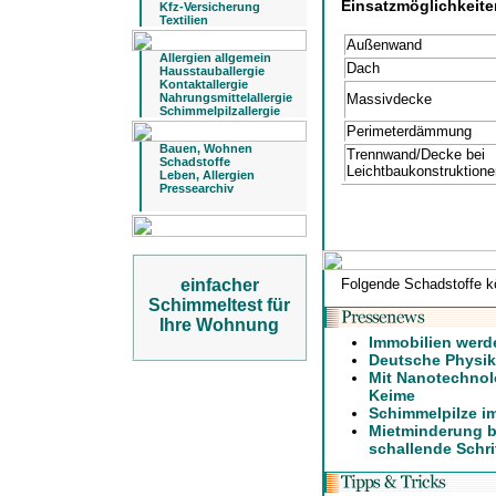
Einsatzmöglichkeite
Kfz-Versicherung
Textilien
Außenwand
Allergien allgemein
Dach
Hausstauballergie
Kontaktallergie
Nahrungsmittelallergie
Massivdecke
Schimmelpilzallergie
Perimeterdämmung
Bauen, Wohnen
Trennwand/Decke bei
Schadstoffe
Leichtbaukonstruktione
Leben, Allergien
Pressearchiv
einfacher
Folgende Schadstoffe k
Schimmeltest für
Ihre Wohnung
Immobilien werd
Deutsche Physike
Mit Nanotechnol
Keime
Schimmelpilze i
Mietminderung b
schallende Schri