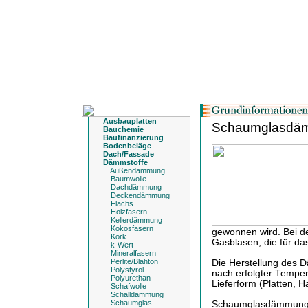
Ausbauplatten
Schaumglasdä
Bauchemie
Baufinanzierung
Bodenbeläge
Dach/Fassade
Dämmstoffe
Außendämmung
Baumwolle
Dachdämmung
Deckendämmung
Flachs
Holzfasern
Kellerdämmung
Kokosfasern
gewonnen wird. Bei de
Kork
Gasblasen, die für d
k-Wert
Mineralfasern
Perlite/Blähton
Die Herstellung des D
Polystyrol
nach erfolgter Tempe
Polyurethan
Lieferform (Platten, 
Schafwolle
Schalldämmung
Schaumglas
Schaumglasdämmungen